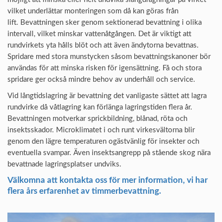
vilket underlättar monteringen som då kan göras från
lift. Bevattningen sker genom sektionerad bevattning i olika
intervall, vilket minskar vattenåtgången. Det är viktigt att
rundvirkets yta hålls blöt och att även ändytorna bevattnas.
Spridare med stora munstycken såsom bevattningskanoner bör
användas för att minska risken för igensättning. Få och stora
spridare ger också mindre behov av underhåll och service.
Vid långtidslagring är bevattning det vanligaste sättet att lagra
rundvirke då våtlagring kan förlänga lagringstiden flera år.
Bevattningen motverkar sprickbildning, blånad, röta och
insektsskador. Microklimatet i och runt virkesvältorna blir
genom den lägre temperaturen ogästvänlig för insekter och
eventuella svampar. Även insektsangrepp på stående skog nära
bevattnade lagringsplatser undviks.
Välkomna att kontakta oss för mer information, vi har
flera års erfarenhet av timmerbevattning.