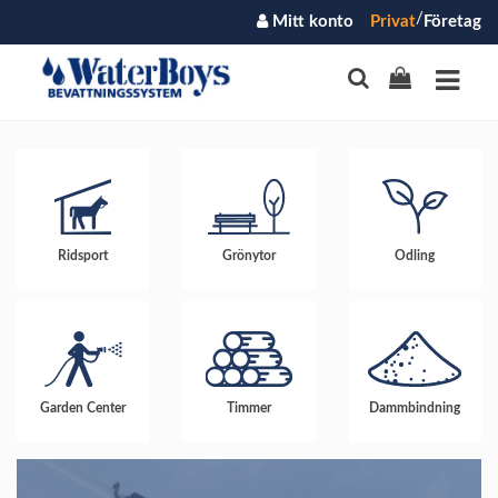
/
Mitt konto
Privat
Företag
Ridsport
Grönytor
Odling
Garden Center
Timmer
Dammbindning