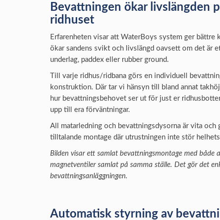
Bevattningen ökar livslängden p
ridhuset
Erfarenheten visar att WaterBoys system ger bättre 
ökar sandens svikt och livslängd oavsett om det är et
underlag, paddex eller rubber ground.
Till varje ridhus/ridbana görs en individuell bevattni
konstruktion. Där tar vi hänsyn till bland annat takhöj
hur bevattningsbehovet ser ut för just er ridhusbotte
upp till era förväntningar.
All matarledning och bevattningsdysorna är vita och ge
tilltalande montage där utrustningen inte stör helhets
Bilden visar ett samlat bevattningsmontage med både au
magnetventiler samlat på samma ställe. Det gör det enk
bevattningsanläggningen.
Automatisk styrning av bevatt