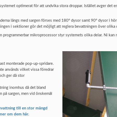
systemet optimerat för att undvika stora droppar. Istället avger det 
rraderna längs med sargen förses med 180° dysor samt 90° dysor i hö
gen i sektioner gör det möjligt att reglera bevattningen över olika 
 programmerbar mikroprocessor styr systemets olika delar. Ni kan na
fast monterade pop-up-spridare.
nte används vilket vissa föredrar
och ger då stor
ttning inomhus då det bland
ten på sargen, men vid önskemål
vattning till en stor mängd
s mer om dem här.