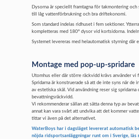
Dysorna är speciellt framtagna för takmontering och 
till låg vattenförbrukning och bra driftekonomi.
Som standard indelas ridhuset i fem sektioner. Ytte
kompletteras med 180° dysor vid kortsidorna. Indelnin
Systemet levereras med helautomatisk styrning där en
Montage med pop-up-spridare
Utomhus eller där större räckvidd krävs använder vi 
Spridarna är konstruerade så att de inte syns när de i
av estetiska skäl. Vid användning reser sig spridarna 
bevattningsräckvidd.
Vi rekommenderar sällan att sätta denna typ av beva
annat kan vara svårt att undvika att det kommer vat
tittar vi även på det alternativet.
WaterBoys har i dagsläget levererat automatisk be
nöjda ridsportsanläggningar runt om i Sverige, lä