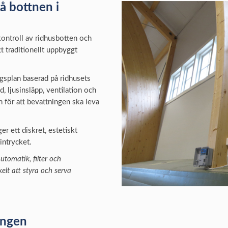
å bottnen i
kontroll av ridhusbotten och
t traditionellt uppbyggt
ngsplan baserad på ridhusets
d, ljusinsläpp, ventilation och
n för att bevattningen ska leva
r ett diskret, estetiskt
intrycket.
tomatik, filter och
elt att styra och serva
ningen