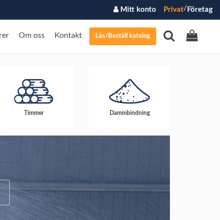
/
Mitt konto
Privat
Företag
rer
Om oss
Kontakt
Läs/Beställ katalog
Timmer
Dammbindning