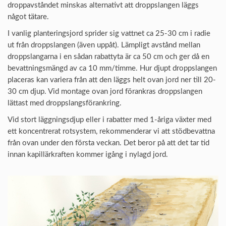
droppavståndet minskas alternativt att droppslangen läggs
något tätare.
I vanlig planteringsjord sprider sig vattnet ca 25-30 cm i radie
ut från droppslangen (även uppåt). Lämpligt avstånd mellan
droppslangarna i en sådan rabattyta är ca 50 cm och ger då en
bevattningsmängd av ca 10 mm/timme. Hur djupt droppslangen
placeras kan variera från att den läggs helt ovan jord ner till 20-
30 cm djup. Vid montage ovan jord förankras droppslangen
lättast med droppslangsförankring.
Vid stort läggningsdjup eller i rabatter med 1-åriga växter med
ett koncentrerat rotsystem, rekommenderar vi att stödbevattna
från ovan under den första veckan. Det beror på att det tar tid
innan kapillärkraften kommer igång i nylagd jord.