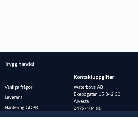
Trygg handel
Kontaktuppgifter
Vanliga frågo
r
Waterboys AB
Ekebogatan 15 342 30
Leverans
Alvesta
Hantering GDPR
0472-104 80
boys@waterboys.se
Köpvillkor