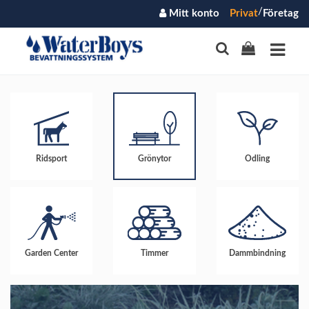
/
Mitt konto
Privat
Företag
Ridsport
Grönytor
Odling
Garden Center
Timmer
Dammbindning